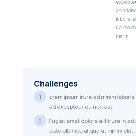
excepteur
anim labo
labore l
consectet
minim.
Challenges
orem ipsum irure ad minim laboris
ad excepteur eu non est.
Fugiat amet dolore elit irure in a
aute ullamco aliqua ut minim elit.