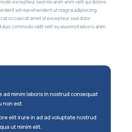
modo excepteur sed nisi anim anim velit qui dolore
ehenderit ad reprehenderit ut magna adipisicing
aecat occaecat amet id excepteur sed dolor
ad duis commodo velit velit eu eiusmod laboris anim
e ad minim laboris in nostrud consequat
 non est.
re elit irure in ad ad voluptate nostrud
qua ut minim elit.