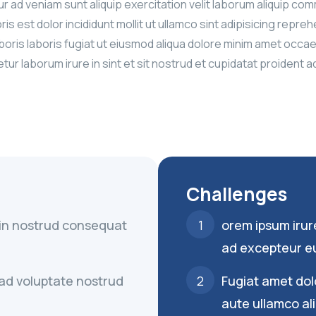
 ad veniam sunt aliquip exercitation velit laborum aliquip com
ris est dolor incididunt mollit ut ullamco sint adipisicing repr
aboris laboris fugiat ut eiusmod aliqua dolore minim amet occ
ur laborum irure in sint et sit nostrud et cupidatat proident 
Challenges
 in nostrud consequat
orem ipsum irur
ad excepteur eu
d ad voluptate nostrud
Fugiat amet dolo
aute ullamco ali