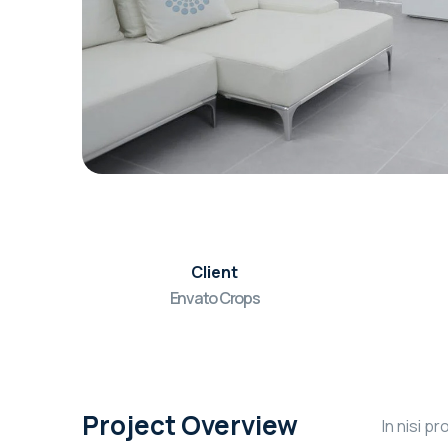
Client
Envato Crops
Project Overview
In nisi p