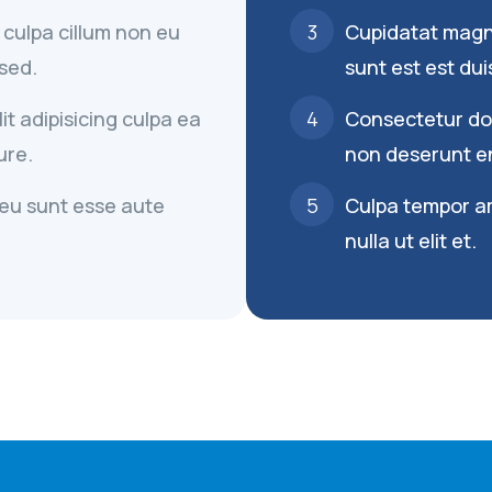
 culpa cillum non eu
Cupidatat magna
 sed.
sunt est est dui
t adipisicing culpa ea
Consectetur dolo
ure.
non deserunt en
eu sunt esse aute
Culpa tempor a
nulla ut elit et.