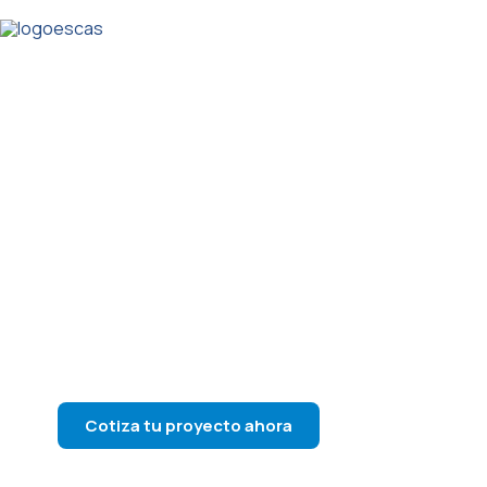
GRUPO ESCAS
Con presencia en
Guatemala, El Salvador y
Honduras
Cotiza tu proyecto ahora