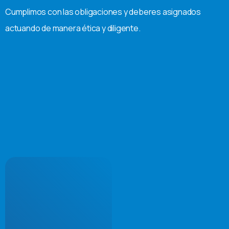
Cumplimos con las obligaciones y deberes asignados
D
actuando de manera ética y diligente.
o