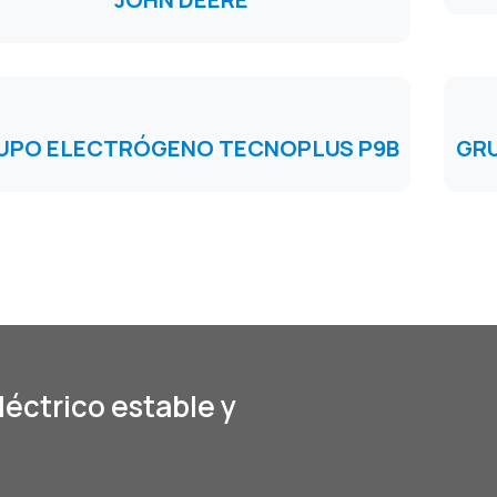
UPO ELECTRÓGENO TECNOPLUS P9B
GR
léctrico estable y