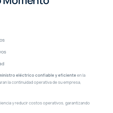
o Momento
dos
vos
ad
inistro eléctrico confiable y eficiente
en la
an la continuidad operativa de su empresa,
ciencia y reducir costos operativos, garantizando