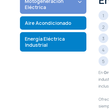
E
Motogeneración
Eléctrica
Aire Acondicionado
Energía Eléctrica
Industrial
En
Gr
indus
inclu
Ofre
siem